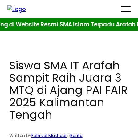
di Website Resmi SMA Islam Terpadu Arafah Boa
Beranda
Tentang
Visi & Misi
Siswa SMA IT Arafah
Kurikulum
Sampit Raih Juara 3
MTQ di Ajang PAI FAIR
Tahfizh
2025 Kalimantan
Diniyah
Tengah
Ekskul
Penerimaan Murid
Written by
Fahrizal Mukhdar
in
Berita